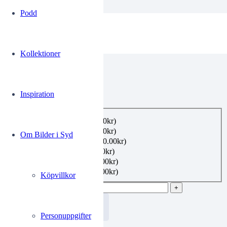
Podd
19310816
Kollektioner
0.00
kr
Inspiration
Utförande
*
A3 (ej inramad)
(+
360.00
kr
)
A2 (ej inramad)
(+
480.00
kr
)
Om Bilder i Syd
Inramad 40×50 cm
(+
650.00
kr
)
Inramad 50×70
(+
800.00
kr
)
Canvas 40×50
(+
1,100.00
kr
)
Canvas 50×70
(+
1,350.00
kr
)
Köpvillkor
19310816 mängd
Lägg i varukorgen
Personuppgifter