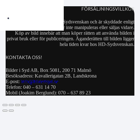
FÖRSÄLJNINGSVILLKOR
Samtliga bilder hör till HD-Sydsvenskan och är skyddade enligt
upphovsrättslagen. De får inte manipuleras eller säljas vidare.
Köp av bild innebär att man köper rätten att använda bilden i
privat bruk eller för publiceringen. Äganderätten till bilden ligger
hela tiden kvar hos HD-Sydsvenskan.
KONTAKTA OSS!
Bilder i Syd AB, Box 5081, 200 71 Malmö
Besöksadress: Kavallerigatan 2B, Landskrona
E-post:
info@bilderisyd.se
Telefon: 040 – 631 14 70
Mobil (Joakim Berglund): 070 – 637 89 23