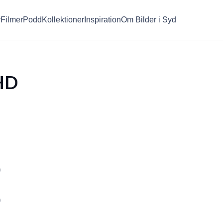
r
Filmer
Podd
Kollektioner
Inspiration
Om Bilder i Syd
HD
)
)