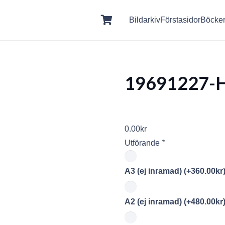
Bildarkiv
Förstasidor
Böcke
19691227-
0.00
kr
Utförande
*
A3 (ej inramad)
(+
360.00
kr
A2 (ej inramad)
(+
480.00
kr