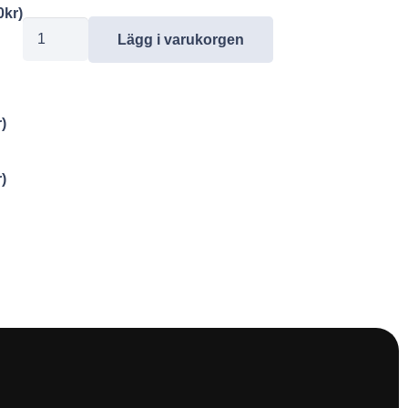
0
kr
)
19691227-
Lägg i varukorgen
HD
mängd
r
)
r
)