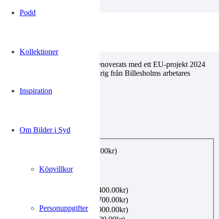
Podd
AM Folkets park 15
Kollektioner
Folkets park i Billesholm har renoverats med ett EU-projekt 2024
Håkan Olsson uthyrningsansvarig från Billesholms arbetares
fastighetsförening
Inspiration
0.00
kr
Om Bilder i Syd
Utförande
*
E-post, privat bruk
(+
99.00
kr
)
Utskrift A4
(+
160.00
kr
)
Köpvillkor
Utskrift A3
(+
360.00
kr
)
Utskrift A2
(+
480.00
kr
)
Inramning 21×30 cm
(+
400.00
kr
)
Inramning 40×50 cm
(+
700.00
kr
)
Personuppgifter
Inramning 50×70 cm
(+
900.00
kr
)