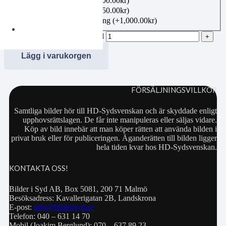
Canvas 40×50 cm
(+
1,100.00
kr
)
Canvas 50×70 cm
(+
1,350.00
kr
)
Bildbeställning publicering
(+
1,000.00
kr
)
AM Folkets park 15 mängd
Lägg i varukorgen
FÖRSÄLJNINGSVILLKOR
Samtliga bilder hör till HD-Sydsvenskan och är skyddade enligt
upphovsrättslagen. De får inte manipuleras eller säljas vidare.
Köp av bild innebär att man köper rätten att använda bilden i
privat bruk eller för publiceringen. Äganderätten till bilden ligger
hela tiden kvar hos HD-Sydsvenskan.
KONTAKTA OSS!
Bilder i Syd AB, Box 5081, 200 71 Malmö
Besöksadress: Kavallerigatan 2B, Landskrona
E-post:
info@bilderisyd.se
Telefon: 040 – 631 14 70
Mobil (Joakim Berglund): 070 – 637 89 23