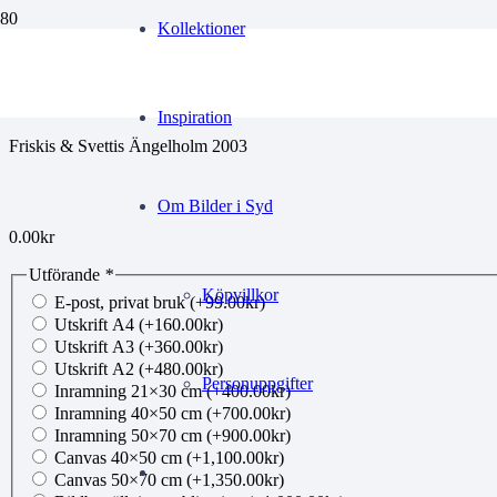
Kollektioner
BH Friskis&svettis 4
Inspiration
Friskis & Svettis Ängelholm 2003
Om Bilder i Syd
0.00
kr
Utförande
*
Köpvillkor
E-post, privat bruk
(+
99.00
kr
)
Utskrift A4
(+
160.00
kr
)
Utskrift A3
(+
360.00
kr
)
Utskrift A2
(+
480.00
kr
)
Personuppgifter
Inramning 21×30 cm
(+
400.00
kr
)
Inramning 40×50 cm
(+
700.00
kr
)
Inramning 50×70 cm
(+
900.00
kr
)
Canvas 40×50 cm
(+
1,100.00
kr
)
Canvas 50×70 cm
(+
1,350.00
kr
)