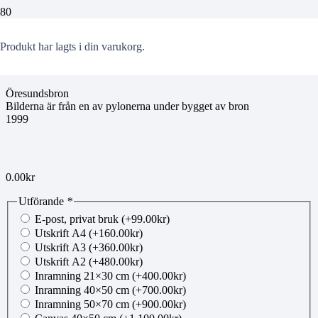
BM oresundsbro Pylon 3
Produkt
har lagts i din varukorg.
Öresundsbron
Bilderna är från en av pylonerna under bygget av bron
1999
0.00
kr
Utförande
*
E-post, privat bruk
(+
99.00
kr
)
Utskrift A4
(+
160.00
kr
)
Utskrift A3
(+
360.00
kr
)
Utskrift A2
(+
480.00
kr
)
Inramning 21×30 cm
(+
400.00
kr
)
Inramning 40×50 cm
(+
700.00
kr
)
Inramning 50×70 cm
(+
900.00
kr
)