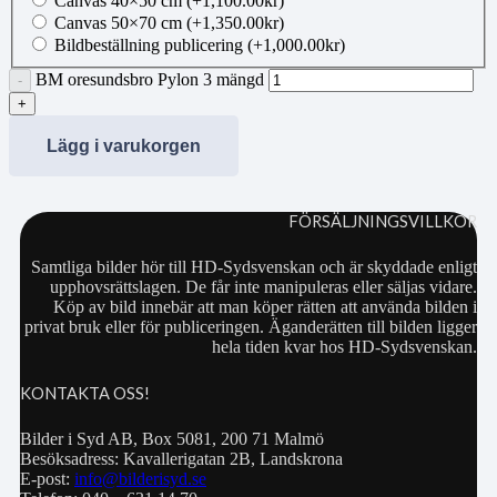
Canvas 40×50 cm
(+
1,100.00
kr
)
Canvas 50×70 cm
(+
1,350.00
kr
)
Bildbeställning publicering
(+
1,000.00
kr
)
BM oresundsbro Pylon 3 mängd
Lägg i varukorgen
FÖRSÄLJNINGSVILLKOR
Samtliga bilder hör till HD-Sydsvenskan och är skyddade enligt
upphovsrättslagen. De får inte manipuleras eller säljas vidare.
Köp av bild innebär att man köper rätten att använda bilden i
privat bruk eller för publiceringen. Äganderätten till bilden ligger
hela tiden kvar hos HD-Sydsvenskan.
KONTAKTA OSS!
Bilder i Syd AB, Box 5081, 200 71 Malmö
Besöksadress: Kavallerigatan 2B, Landskrona
E-post:
info@bilderisyd.se