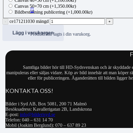
Canvas 40×50 cm
(+
1,100.00
kr
)
Canvas 50×70 cm
(+
1,350.00
kr
)
Bildbeställning publicering
(+
1,000.00
kr
)
ce171211030 mängd
Lägg i varukorgen
Produkt
har lagts i din varukorg.
Samtliga bilder hör till HD-Sydsvenskan och är skyddade e
manipuleras eller säljas vidare. Köp av bild innebär att man köper rä
eller för publiceringen. Äganderätten till bilden ligger
KONTAKTA OSS!
Bilder i Syd AB, Box 5081, 200 71 Malmö
Besöksadress: Kavallerigatan 2B, Landskrona
E-post:
info@bilderisyd.se
Telefon: 040 – 631 14 70
Mobil (Joakim Berglund): 070 – 637 89 23