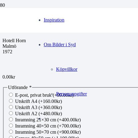
ce171211030
Inspiration
Hotell Horn
Om Bilder i Syd
Malmö
1972
Köpvillkor
0.00
kr
Utförande
*
Personuppgifter
E-post, privat bruk
(+
99.00
kr
)
Utskrift A4
(+
160.00
kr
)
Utskrift A3
(+
360.00
kr
)
Utskrift A2
(+
480.00
kr
)
Inramning 21×30 cm
(+
400.00
kr
)
Inramning 40×50 cm
(+
700.00
kr
)
Inramning 50×70 cm
(+
900.00
kr
)