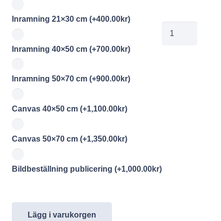
Inramning 21×30 cm
(+
400.00
kr
)
CML
Jakriborg
Inramning 40×50 cm
(+
700.00
kr
)
10
mängd
Inramning 50×70 cm
(+
900.00
kr
)
Canvas 40×50 cm
(+
1,100.00
kr
)
Canvas 50×70 cm
(+
1,350.00
kr
)
Bildbeställning publicering
(+
1,000.00
kr
)
Lägg i varukorgen