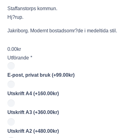
Staffanstorps kommun.
Hj?rup.
Jakriborg. Modernt bostadsomr?de i medeltida stil.
0.00
kr
Utförande
*
E-post, privat bruk
(+
99.00
kr
)
Utskrift A4
(+
160.00
kr
)
Utskrift A3
(+
360.00
kr
)
Utskrift A2
(+
480.00
kr
)