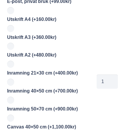
E-post, privat bruk
(+
99.00
kr
)
Utskrift A4
(+
160.00
kr
)
Utskrift A3
(+
360.00
kr
)
Utskrift A2
(+
480.00
kr
)
Inramning 21×30 cm
(+
400.00
kr
)
CML
Jakriborg
Inramning 40×50 cm
(+
700.00
kr
)
9
mängd
Inramning 50×70 cm
(+
900.00
kr
)
Canvas 40×50 cm
(+
1,100.00
kr
)