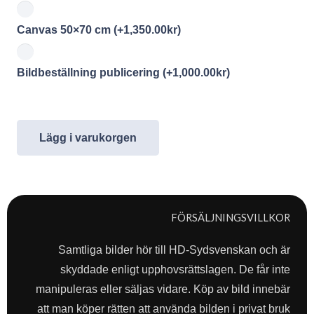
Canvas 50×70 cm
(+
1,350.00
kr
)
Bildbeställning publicering
(+
1,000.00
kr
)
Lägg i varukorgen
FÖRSÄLJNINGSVILLKOR
Samtliga bilder hör till HD-Sydsvenskan och är
skyddade enligt upphovsrättslagen. De får inte
manipuleras eller säljas vidare. Köp av bild innebär
att man köper rätten att använda bilden i privat bruk