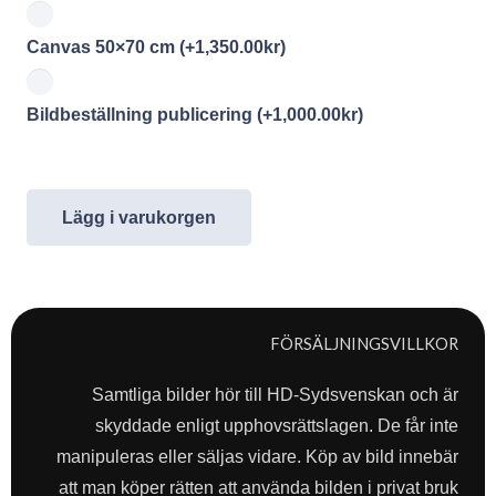
Canvas 50×70 cm
(+
1,350.00
kr
)
Bildbeställning publicering
(+
1,000.00
kr
)
Lägg i varukorgen
FÖRSÄLJNINGSVILLKOR
Samtliga bilder hör till HD-Sydsvenskan och är
skyddade enligt upphovsrättslagen. De får inte
manipuleras eller säljas vidare. Köp av bild innebär
att man köper rätten att använda bilden i privat bruk