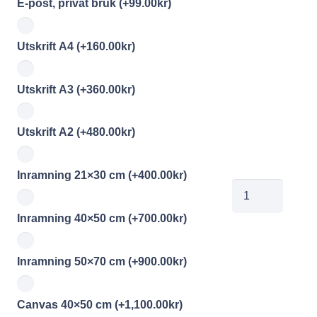
E-post, privat bruk
(+
99.00
kr
)
Utskrift A4
(+
160.00
kr
)
Utskrift A3
(+
360.00
kr
)
Utskrift A2
(+
480.00
kr
)
Inramning 21×30 cm
(+
400.00
kr
)
Div058
mängd
Inramning 40×50 cm
(+
700.00
kr
)
Inramning 50×70 cm
(+
900.00
kr
)
Canvas 40×50 cm
(+
1,100.00
kr
)