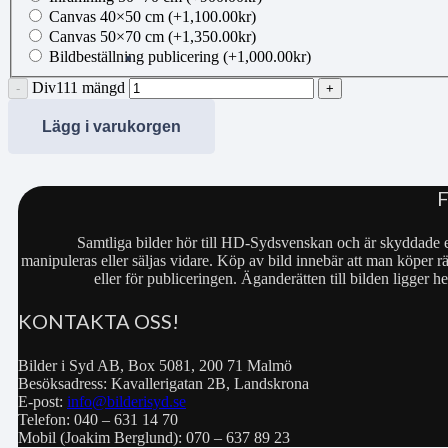
Canvas 40×50 cm
(+
1,100.00
kr
)
Canvas 50×70 cm
(+
1,350.00
kr
)
Bildbeställning publicering
(+
1,000.00
kr
)
Div111 mängd
Lägg i varukorgen
Samtliga bilder hör till HD-Sydsvenskan och är skyddade e
manipuleras eller säljas vidare. Köp av bild innebär att man köper rä
eller för publiceringen. Äganderätten till bilden ligger
KONTAKTA OSS!
Bilder i Syd AB, Box 5081, 200 71 Malmö
Besöksadress: Kavallerigatan 2B, Landskrona
E-post:
info@bilderisyd.se
Telefon: 040 – 631 14 70
Mobil (Joakim Berglund): 070 – 637 89 23