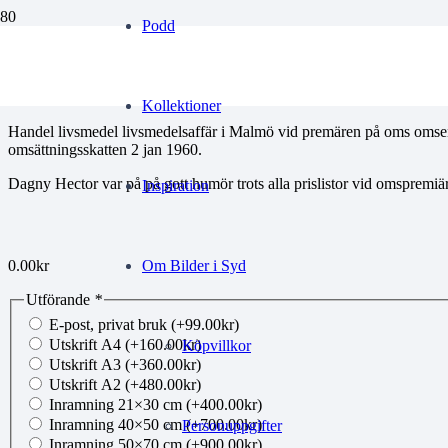
Podd
Div111
Kollektioner
Handel livsmedel livsmedelsaffär i Malmö vid premären på oms omse
omsättningsskatten 2 jan 1960.
Dagny Hector var på på gott humör trots alla prislistor vid omspremiä
Inspiration
0.00
kr
Om Bilder i Syd
Utförande
*
E-post, privat bruk
(+
99.00
kr
)
Utskrift A4
(+
160.00
kr
)
Köpvillkor
Utskrift A3
(+
360.00
kr
)
Utskrift A2
(+
480.00
kr
)
Inramning 21×30 cm
(+
400.00
kr
)
Inramning 40×50 cm
(+
700.00
kr
)
Personuppgifter
Inramning 50×70 cm
(+
900.00
kr
)