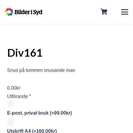
Div161
Snus på tummen snusande man
0.00
kr
Utförande
*
E-post, privat bruk
(+
99.00
kr
)
Utskrift A4
(+
160.00
kr
)