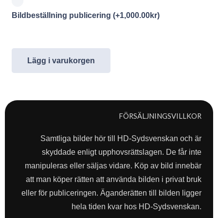
Bildbeställning publicering
(+
1,000.00
kr
)
Lägg i varukorgen
FÖRSÄLJNINGSVILLKOR
Samtliga bilder hör till HD-Sydsvenskan och är
skyddade enligt upphovsrättslagen. De får inte
manipuleras eller säljas vidare. Köp av bild innebär
att man köper rätten att använda bilden i privat bruk
eller för publiceringen. Äganderätten till bilden ligger
hela tiden kvar hos HD-Sydsvenskan.