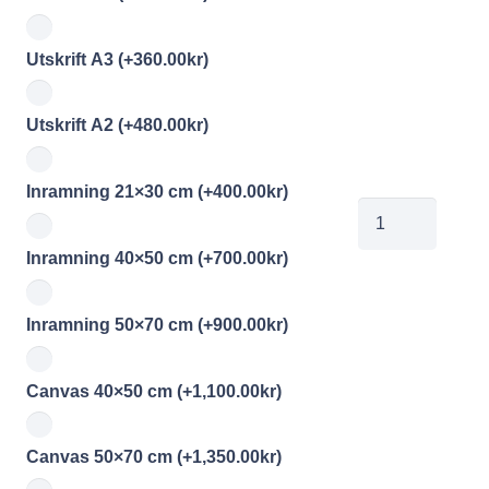
Utskrift A3
(+
360.00
kr
)
Utskrift A2
(+
480.00
kr
)
Inramning 21×30 cm
(+
400.00
kr
)
Div161
mängd
Inramning 40×50 cm
(+
700.00
kr
)
Inramning 50×70 cm
(+
900.00
kr
)
Canvas 40×50 cm
(+
1,100.00
kr
)
Canvas 50×70 cm
(+
1,350.00
kr
)