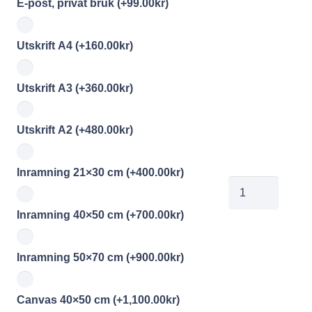
E-post, privat bruk
(+
99.00
kr
)
Utskrift A4
(+
160.00
kr
)
Utskrift A3
(+
360.00
kr
)
Utskrift A2
(+
480.00
kr
)
Inramning 21×30 cm
(+
400.00
kr
)
Div166
mängd
Inramning 40×50 cm
(+
700.00
kr
)
Inramning 50×70 cm
(+
900.00
kr
)
Canvas 40×50 cm
(+
1,100.00
kr
)