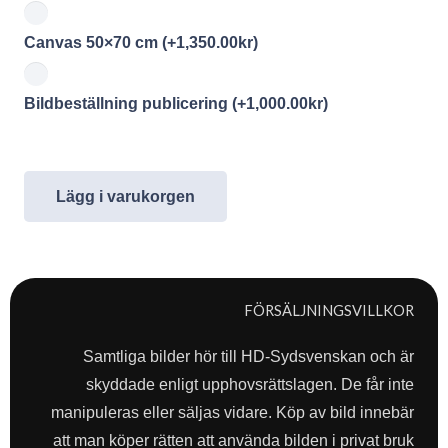
Canvas 50×70 cm
(+
1,350.00
kr
)
Bildbeställning publicering
(+
1,000.00
kr
)
Lägg i varukorgen
FÖRSÄLJNINGSVILLKOR
Samtliga bilder hör till HD-Sydsvenskan och är
skyddade enligt upphovsrättslagen. De får inte
manipuleras eller säljas vidare. Köp av bild innebär
att man köper rätten att använda bilden i privat bruk