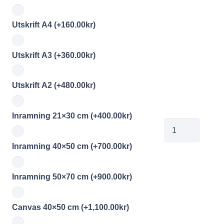
Utskrift A4
(+
160.00
kr
)
Utskrift A3
(+
360.00
kr
)
Utskrift A2
(+
480.00
kr
)
Inramning 21×30 cm
(+
400.00
kr
)
elavinterland8
mängd
Inramning 40×50 cm
(+
700.00
kr
)
Inramning 50×70 cm
(+
900.00
kr
)
Canvas 40×50 cm
(+
1,100.00
kr
)