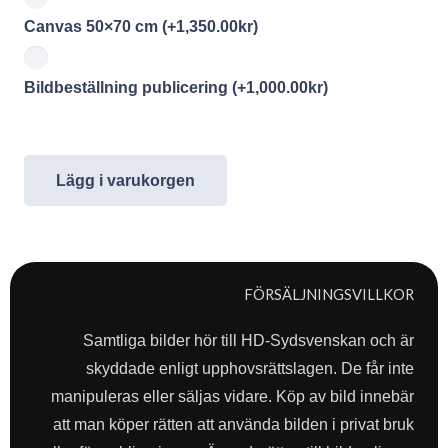
Canvas 50×70 cm
(+
1,350.00
kr
)
Bildbeställning publicering
(+
1,000.00
kr
)
Lägg i varukorgen
FÖRSÄLJNINGSVILLKOR
Samtliga bilder hör till HD-Sydsvenskan och är
skyddade enligt upphovsrättslagen. De får inte
manipuleras eller säljas vidare. Köp av bild innebär
att man köper rätten att använda bilden i privat bruk