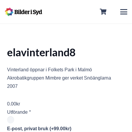
elavinterland8
Vinterland öppnar i Folkets Park i Malmö
Akrobatikgruppen Mimbre ger verket Snöänglarna
2007
0.00
kr
Utförande
*
E-post, privat bruk
(+
99.00
kr
)