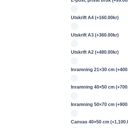
E-post, privat bruk
(+
99.00
Utskrift A4
(+
160.00
kr
)
Utskrift A3
(+
360.00
kr
)
Utskrift A2
(+
480.00
kr
)
Inramning 21×30 cm
(+
400
Inramning 40×50 cm
(+
700
Inramning 50×70 cm
(+
900
Canvas 40×50 cm
(+
1,100.