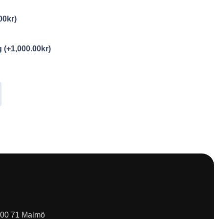
00
kr
)
ng
(+
1,000.00
kr
)
 200 71 Malmö