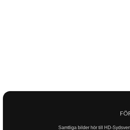
FÖ
Samtliga bilder hör till HD-Sydsve