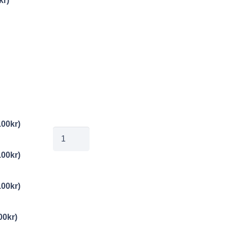
kr
)
.00
kr
)
eva3fri
mängd
.00
kr
)
.00
kr
)
00
kr
)