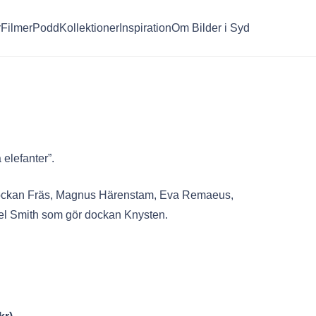
r
Filmer
Podd
Kollektioner
Inspiration
Om Bilder i Syd
 elefanter”.
ockan Fräs, Magnus Härenstam, Eva Remaeus,
l Smith som gör dockan Knysten.