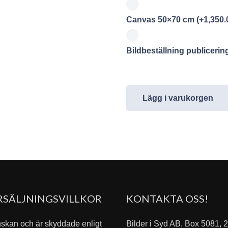
Canvas 50×70 cm
(+
1,350.
Bildbeställning publiceri
Lägg i varukorgen
RSÄLJNINGSVILLKOR
KONTAKTA OSS!
nskan och är skyddade enligt
Bilder i Syd AB, Box 5081,