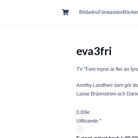
Bildarkiv
Förstasidor
Böcke
eva3fri
TV ”Fem myror är fler än fyra
Annthy Landherr som gör d
Lasse Brännström och Danie
0.00
kr
Utförande
*