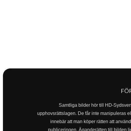
FÖ
Samtliga bilder hör till HD-Sydsve
upphovsrättslagen. De får inte manipuleras ell
innebär att man köper rätten att använda 
publiceringen. Äganderätten till bilden l