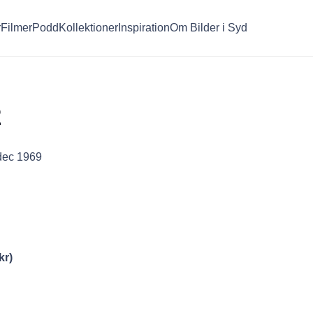
r
Filmer
Podd
Kollektioner
Inspiration
Om Bilder i Syd
2
 dec 1969
kr
)