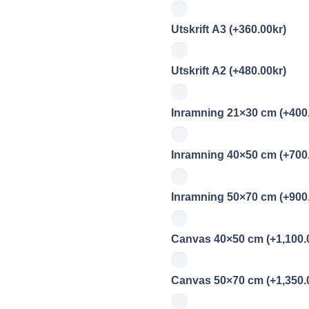
Utskrift A3
(+
360.00
kr
)
Utskrift A2
(+
480.00
kr
)
Inramning 21×30 cm
(+
400
Inramning 40×50 cm
(+
700
Inramning 50×70 cm
(+
900
Canvas 40×50 cm
(+
1,100.
Canvas 50×70 cm
(+
1,350.