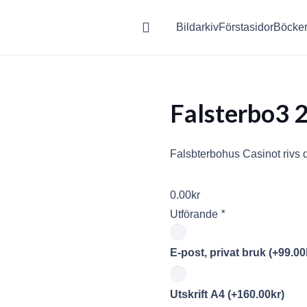
Bildarkiv
Förstasidor
Böcke
Falsterbo3 
Falsbterbohus Casinot rivs
0.00
kr
Utförande
*
E-post, privat bruk
(+
99.00
Utskrift A4
(+
160.00
kr
)