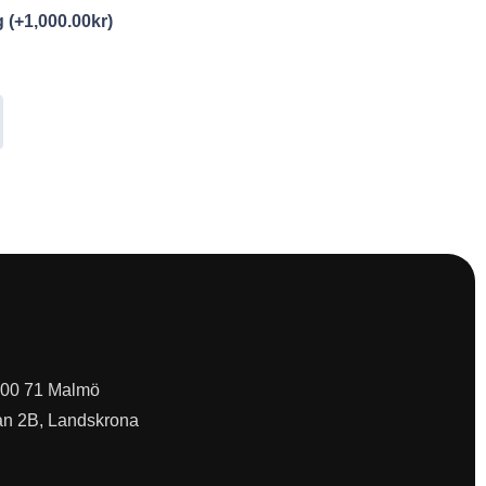
ng
(+
1,000.00
kr
)
 200 71 Malmö
an 2B, Landskrona