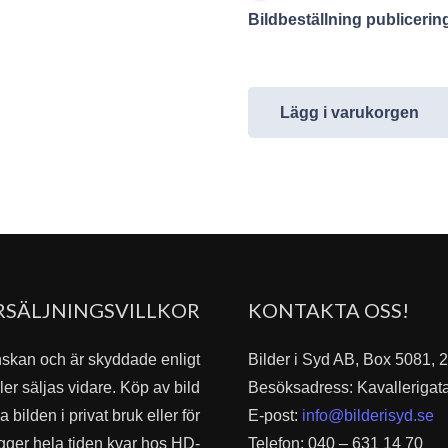
Bildbeställning publiceri
Lägg i varukorgen
RSÄLJNINGSVILLKOR
KONTAKTA OSS!
nskan och är skyddade enligt
Bilder i Syd AB, Box 5081,
er säljas vidare. Köp av bild
Besöksadress: Kavallerigat
bilden i privat bruk eller för
E-post:
info@bilderisyd.se
igger hela tiden kvar hos HD-
Telefon: 040 – 631 14 70