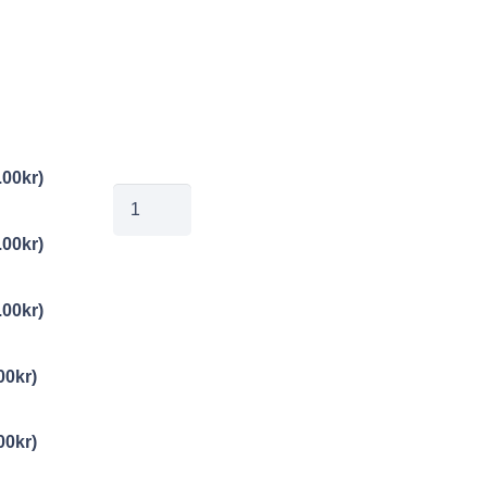
.00
kr
)
Falsterbo3
2
.00
kr
)
mängd
.00
kr
)
00
kr
)
00
kr
)