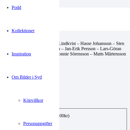
Podd
fb160802024
Kollektioner
Helsingborgs IF
Från höger Jan Hallberg- Roy Lindkvist – Hasse Johansson – Sten
Rasmusson – Anders Linderoth – Jan-Erik Persson – Lars-Göran
Ljungdahl – Leif Bramsell – Ronnie Sörensson – Matts Mårtensson
Inspiration
– Lars Holmström
Fotboll
HIF
1968
Om Bilder i Syd
0.00
kr
Köpvillkor
Utförande
*
E-post, privat bruk
(+
99.00
kr
)
Utskrift A4
(+
160.00
kr
)
Personuppgifter
Utskrift A3
(+
360.00
kr
)