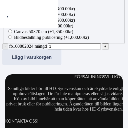
Utskrift A2
(+
480.00
kr
)
Inramning 21×30 cm
(+
400.00
kr
)
Inramning 40×50 cm
(+
700.00
kr
)
Inramning 50×70 cm
(+
900.00
kr
)
Canvas 40×50 cm
(+
1,100.00
kr
)
Canvas 50×70 cm
(+
1,350.00
kr
)
Bildbeställning publicering
(+
1,000.00
kr
)
fb160802024 mängd
Lägg i varukorgen
FÖRSÄLJNINGSVILLKOR
Samtliga bilder hör till HD-Sydsvenskan och är skyddade enligt
upphovsrättslagen. De får inte manipuleras eller säljas vidare.
Köp av bild innebär att man köper rätten att använda bilden i
privat bruk eller för publiceringen. Äganderätten till bilden ligger
hela tiden kvar hos HD-Sydsvenskan.
KONTAKTA OSS!