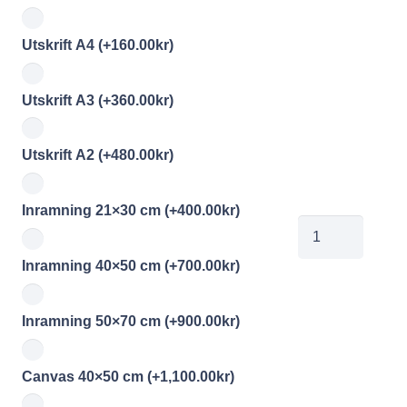
Utskrift A4
(+
160.00
kr
)
Utskrift A3
(+
360.00
kr
)
Utskrift A2
(+
480.00
kr
)
Inramning 21×30 cm
(+
400.00
kr
)
HAL
Ridläger
Inramning 40×50 cm
(+
700.00
kr
)
4
mängd
Inramning 50×70 cm
(+
900.00
kr
)
Canvas 40×50 cm
(+
1,100.00
kr
)