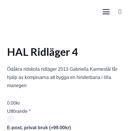
HAL Ridläger 4
Ödåkra ridskola ridläger 2013 Gabriella Karmestål får
hjälp av kompisarna att bygga en hinderbana i lilla
manegen
0.00
kr
Utförande
*
E-post, privat bruk
(+
99.00
kr
)