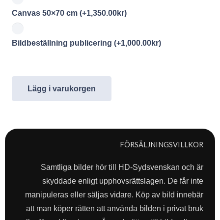
Canvas 50×70 cm
(+
1,350.00
kr
)
Bildbeställning publicering
(+
1,000.00
kr
)
Lägg i varukorgen
FÖRSÄLJNINGSVILLKOR
Samtliga bilder hör till HD-Sydsvenskan och är
skyddade enligt upphovsrättslagen. De får inte
manipuleras eller säljas vidare. Köp av bild innebär
att man köper rätten att använda bilden i privat bruk