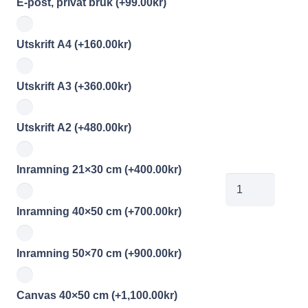
E-post, privat bruk
(+
99.00
kr
)
Utskrift A4
(+
160.00
kr
)
Utskrift A3
(+
360.00
kr
)
Utskrift A2
(+
480.00
kr
)
Inramning 21×30 cm
(+
400.00
kr
)
HAN
EG
Inramning 40×50 cm
(+
700.00
kr
)
Martin
Heijdenberg
Inramning 50×70 cm
(+
900.00
kr
)
mängd
Canvas 40×50 cm
(+
1,100.00
kr
)