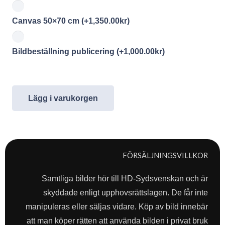
Canvas 50×70 cm
(+
1,350.00
kr
)
Bildbeställning publicering
(+
1,000.00
kr
)
Lägg i varukorgen
FÖRSÄLJNINGSVILLKOR
Samtliga bilder hör till HD-Sydsvenskan och är
skyddade enligt upphovsrättslagen. De får inte
manipuleras eller säljas vidare. Köp av bild innebär
att man köper rätten att använda bilden i privat bruk