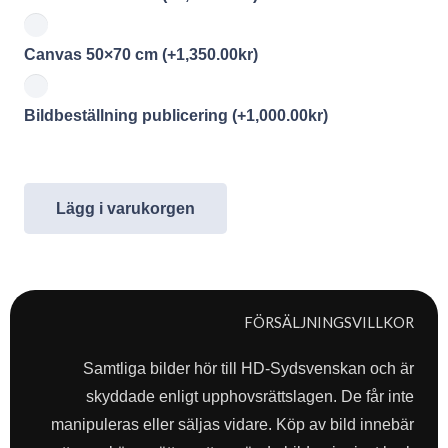
Canvas 50×70 cm
(+
1,350.00
kr
)
Bildbeställning publicering
(+
1,000.00
kr
)
Lägg i varukorgen
FÖRSÄLJNINGSVILLKOR
Samtliga bilder hör till HD-Sydsvenskan och är
skyddade enligt upphovsrättslagen. De får inte
manipuleras eller säljas vidare. Köp av bild innebär