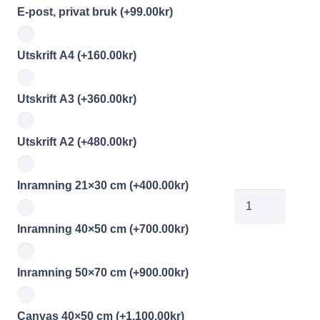
E-post, privat bruk
(+
99.00
kr
)
Utskrift A4
(+
160.00
kr
)
Utskrift A3
(+
360.00
kr
)
Utskrift A2
(+
480.00
kr
)
Inramning 21×30 cm
(+
400.00
kr
)
ja140203028
mängd
Inramning 40×50 cm
(+
700.00
kr
)
Inramning 50×70 cm
(+
900.00
kr
)
Canvas 40×50 cm
(+
1,100.00
kr
)