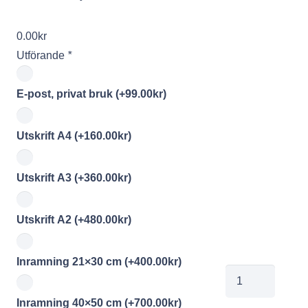
0.00
kr
Utförande
*
E-post, privat bruk
(+
99.00
kr
)
Utskrift A4
(+
160.00
kr
)
Utskrift A3
(+
360.00
kr
)
Utskrift A2
(+
480.00
kr
)
Inramning 21×30 cm
(+
400.00
kr
)
ja150109015
mängd
Inramning 40×50 cm
(+
700.00
kr
)