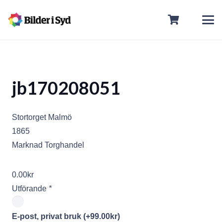
jb170208051
Stortorget Malmö
1865
Marknad Torghandel
0.00
kr
Utförande
*
E-post, privat bruk
(+
99.00
kr
)