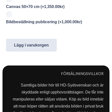
Canvas 50×70 cm
(+
1,350.00
kr
)
Bildbeställning publicering
(+
1,000.00
kr
)
Lägg i varukorgen
FÖRSÄLJNINGSVILLKOR
Samtliga bilder hör till HD-Sydsvenskan och är
skyddade enligt upphovsrättslagen. De får inte
manipuleras eller säljas vidare. Köp av bild innebär
att man köper rätten att använda bilden i privat bruk