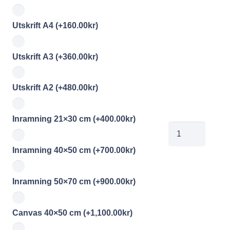
Utskrift A4
(+
160.00
kr
)
Utskrift A3
(+
360.00
kr
)
Utskrift A2
(+
480.00
kr
)
Inramning 21×30 cm
(+
400.00
kr
)
jb170208051
mängd
Inramning 40×50 cm
(+
700.00
kr
)
Inramning 50×70 cm
(+
900.00
kr
)
Canvas 40×50 cm
(+
1,100.00
kr
)