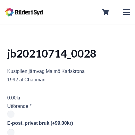
jb20210714_0028
Kustpilen järnväg Malmö Karlskrona
1992 af Chapman
0.00
kr
Utförande
*
E-post, privat bruk
(+
99.00
kr
)