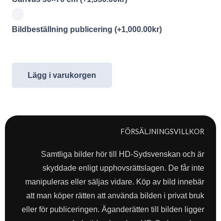
Bildbeställning publicering
(+
1,000.00
kr
)
Lägg i varukorgen
FÖRSÄLJNINGSVILLKOR
Samtliga bilder hör till HD-Sydsvenskan och är
skyddade enligt upphovsrättslagen. De får inte
manipuleras eller säljas vidare. Köp av bild innebär
att man köper rätten att använda bilden i privat bruk
eller för publiceringen. Äganderätten till bilden ligger