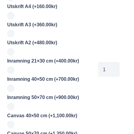
Utskrift A4
(+
160.00
kr
)
Utskrift A3
(+
360.00
kr
)
Utskrift A2
(+
480.00
kr
)
Inramning 21×30 cm
(+
400.00
kr
)
jb20210714_00
mängd
Inramning 40×50 cm
(+
700.00
kr
)
Inramning 50×70 cm
(+
900.00
kr
)
Canvas 40×50 cm
(+
1,100.00
kr
)
Canvas 50×70 cm
(+
1,350.00
kr
)