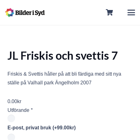
JL Friskis och svettis 7
Friskis & Svettis håller på att bli färdiga med sitt nya
ställe på Valhall park Ängelholm 2007
0.00
kr
Utförande
*
E-post, privat bruk
(+
99.00
kr
)