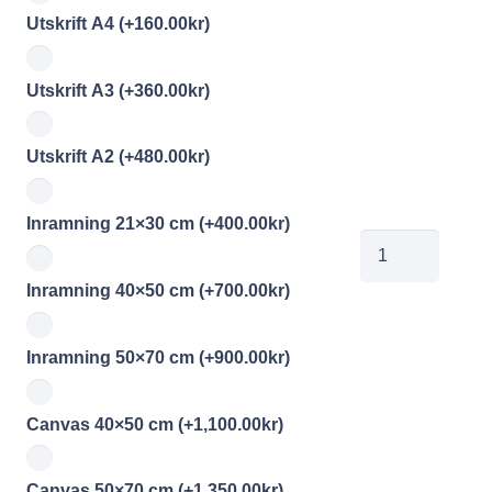
Utskrift A4
(+
160.00
kr
)
Utskrift A3
(+
360.00
kr
)
Utskrift A2
(+
480.00
kr
)
Inramning 21×30 cm
(+
400.00
kr
)
JL
Friskis
Inramning 40×50 cm
(+
700.00
kr
)
och
svettis
Inramning 50×70 cm
(+
900.00
kr
)
7
mängd
Canvas 40×50 cm
(+
1,100.00
kr
)
Canvas 50×70 cm
(+
1,350.00
kr
)