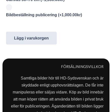
Bildbeställning publicering
(+
1,000.00
kr
)
Lägg i varukorgen
FÖRSÄLJNINGSVILLKOR
Samtliga bilder hör till HD-Sydsvenskan och är
skyddade enligt upphovsrättslagen. De får inte
manipuleras eller säljas vidare. Köp av bild innebär
att man köper rätten att använda bilden i privat bruk
eller för publiceringen. Äganderätten till bilden ligger