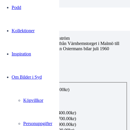
Podd
jobe20240627124
Kollektioner
Amos trollkarl alias Stig Grundström
Ska köra med förbundna ögon från Värnhemstorget i Malmö till
Falsterbo i en Austin Martin från Ostermans bilar juli 1960
Inspiration
0.00
kr
Om Bilder i Syd
Utförande
*
E-post, privat bruk
(+
99.00
kr
)
Utskrift A4
(+
160.00
kr
)
Köpvillkor
Utskrift A3
(+
360.00
kr
)
Utskrift A2
(+
480.00
kr
)
Inramning 21×30 cm
(+
400.00
kr
)
Inramning 40×50 cm
(+
700.00
kr
)
Personuppgifter
Inramning 50×70 cm
(+
900.00
kr
)