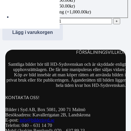
Canvas 40×50 cm
(+
1,100.00
kr
)
Canvas 50×70 cm
(+
1,350.00
kr
)
Bildbeställning publicering
(+
1,000.00
kr
)
jobe20240627124 mängd
Lägg i varukorgen
FÖRSÄLJNINGSVILLKOR
Samtliga bilder hör till HD-Sydsvenskan och är skyddade enligt
upphovsrättslagen. De får inte manipuleras eller säljas vidare.
Köp av bild innebär att man köper rätten att använda bilden i
privat bruk eller för publiceringen. Äganderätten till bilden ligger
hela tiden kvar hos HD-Sydsvenskan.
KONTAKTA OSS!
Bilder i Syd AB, Box 5081, 200 71 Malmö
Besöksadress: Kavallerigatan 2B, Landskrona
E-post:
info@bilderisyd.se
Telefon: 040 – 631 14 70
Mobil (Joakim Berglund): 070 – 637 89 23