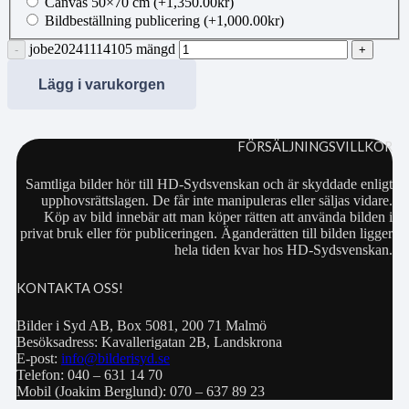
Canvas 50×70 cm
(+
1,350.00
kr
)
Bildbeställning publicering
(+
1,000.00
kr
)
jobe20241114105 mängd
Lägg i varukorgen
FÖRSÄLJNINGSVILLKOR
Samtliga bilder hör till HD-Sydsvenskan och är skyddade enligt
upphovsrättslagen. De får inte manipuleras eller säljas vidare.
Köp av bild innebär att man köper rätten att använda bilden i
privat bruk eller för publiceringen. Äganderätten till bilden ligger
hela tiden kvar hos HD-Sydsvenskan.
KONTAKTA OSS!
Bilder i Syd AB, Box 5081, 200 71 Malmö
Besöksadress: Kavallerigatan 2B, Landskrona
E-post:
info@bilderisyd.se
Telefon: 040 – 631 14 70
Mobil (Joakim Berglund): 070 – 637 89 23