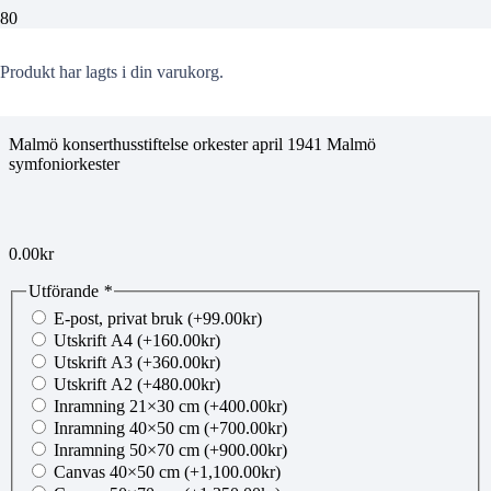
jobe20241114105
Produkt
har lagts i din varukorg.
Malmö konserthusstiftelse orkester april 1941 Malmö
symfoniorkester
0.00
kr
Utförande
*
E-post, privat bruk
(+
99.00
kr
)
Utskrift A4
(+
160.00
kr
)
Utskrift A3
(+
360.00
kr
)
Utskrift A2
(+
480.00
kr
)
Inramning 21×30 cm
(+
400.00
kr
)
Inramning 40×50 cm
(+
700.00
kr
)
Inramning 50×70 cm
(+
900.00
kr
)
Canvas 40×50 cm
(+
1,100.00
kr
)