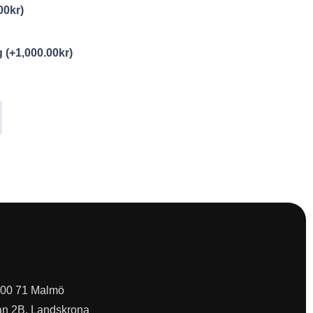
00
kr
)
ng
(+
1,000.00
kr
)
 200 71 Malmö
an 2B, Landskrona