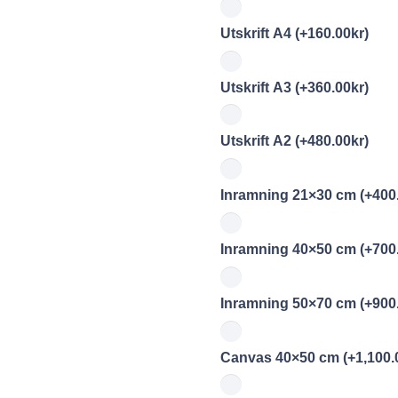
Utskrift A4
(+
160.00
kr
)
Utskrift A3
(+
360.00
kr
)
Utskrift A2
(+
480.00
kr
)
Inramning 21×30 cm
(+
400
Inramning 40×50 cm
(+
700
Inramning 50×70 cm
(+
900
Canvas 40×50 cm
(+
1,100.