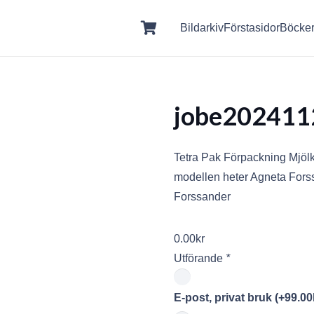
Bildarkiv
Förstasidor
Böcke
jobe202411
Tetra Pak Förpackning Mjöl
modellen heter Agneta Forssa
Forssander
0.00
kr
Utförande
*
E-post, privat bruk
(+
99.00