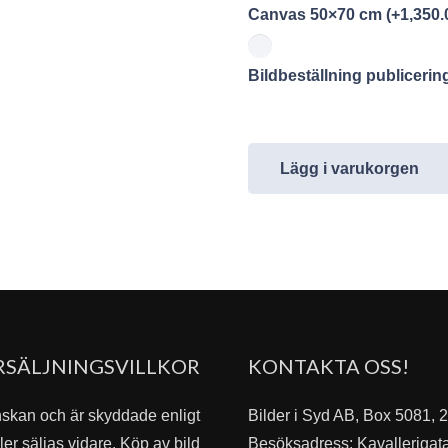
Canvas 50×70 cm
(+
1,350.
Bildbeställning publiceri
Lägg i varukorgen
RSÄLJNINGSVILLKOR
KONTAKTA OSS!
nskan och är skyddade enligt
Bilder i Syd AB, Box 5081,
er säljas vidare. Köp av bild
Besöksadress: Kavallerigat