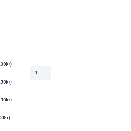
.00
kr
)
jobe20241125105
mängd
.00
kr
)
.00
kr
)
00
kr
)