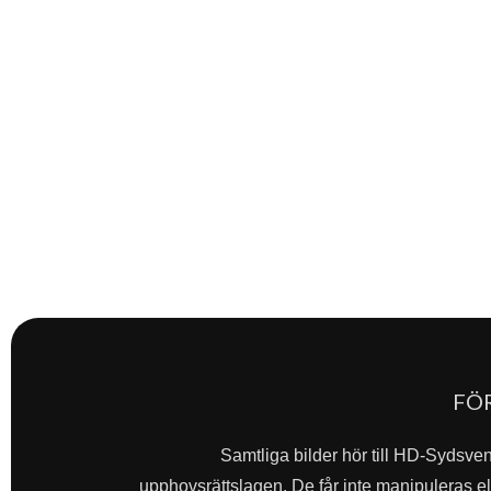
FÖ
Samtliga bilder hör till HD-Sydsve
upphovsrättslagen. De får inte manipuleras ell