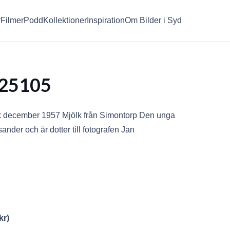
r
Filmer
Podd
Kollektioner
Inspiration
Om Bilder i Syd
25105
k december 1957 Mjölk från Simontorp Den unga
nder och är dotter till fotografen Jan
kr
)