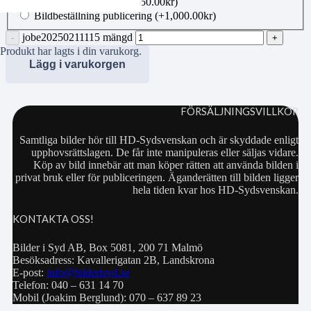
Canvas 50×70 cm
(+
1,350.00
kr
)
Bildbeställning publicering
(+
1,000.00
kr
)
jobe20250211115 mängd
Produkt
har lagts i din varukorg.
Lägg i varukorgen
FÖRSÄLJNINGSVILLKOR
Samtliga bilder hör till HD-Sydsvenskan och är skyddade enligt
upphovsrättslagen. De får inte manipuleras eller säljas vidare.
Köp av bild innebär att man köper rätten att använda bilden i
privat bruk eller för publiceringen. Äganderätten till bilden ligger
hela tiden kvar hos HD-Sydsvenskan.
KONTAKTA OSS!
Bilder i Syd AB, Box 5081, 200 71 Malmö
Besöksadress: Kavallerigatan 2B, Landskrona
E-post:
info@bilderisyd.se
Telefon: 040 – 631 14 70
Mobil (Joakim Berglund): 070 – 637 89 23