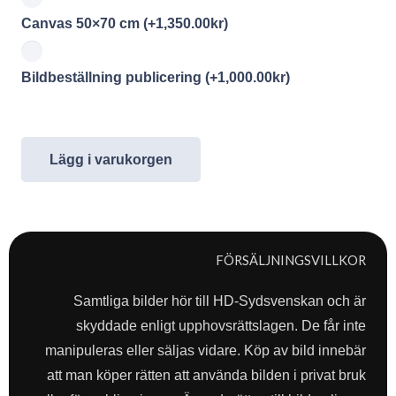
Canvas 50×70 cm
(+
1,350.00
kr
)
Bildbeställning publicering
(+
1,000.00
kr
)
Lägg i varukorgen
FÖRSÄLJNINGSVILLKOR
Samtliga bilder hör till HD-Sydsvenskan och är
skyddade enligt upphovsrättslagen. De får inte
manipuleras eller säljas vidare. Köp av bild innebär
att man köper rätten att använda bilden i privat bruk