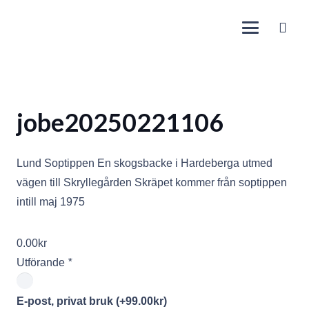
jobe20250221106
Lund Soptippen En skogsbacke i Hardeberga utmed
vägen till Skryllegården Skräpet kommer från soptippen
intill maj 1975
0.00
kr
Utförande
*
E-post, privat bruk
(+
99.00
kr
)