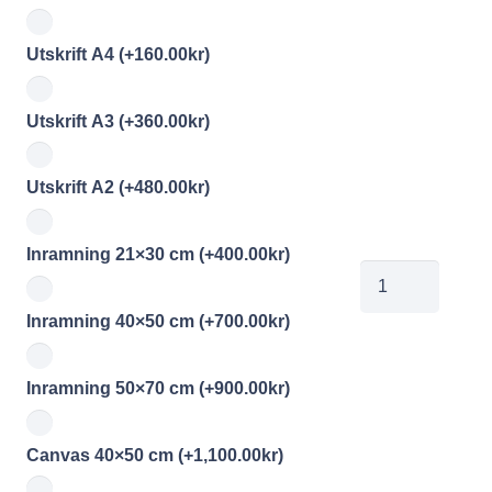
Utskrift A4
(+
160.00
kr
)
Utskrift A3
(+
360.00
kr
)
Utskrift A2
(+
480.00
kr
)
Inramning 21×30 cm
(+
400.00
kr
)
jobe2025022110
mängd
Inramning 40×50 cm
(+
700.00
kr
)
Inramning 50×70 cm
(+
900.00
kr
)
Canvas 40×50 cm
(+
1,100.00
kr
)