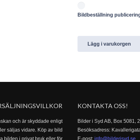
Bildbeställning publiceri
Lägg i varukorgen
RSÄLJNINGSVILLKOR
KONTAKTA OSS!
nskan och är skyddade enligt
Bilder i Syd AB, Box 5081,
er säljas vidare. Köp av bild
Besöksadress: Kavallerigat
bilden i privat bruk eller för
E-post:
info@bilderisyd.se