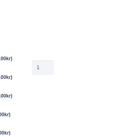
.00
kr
)
jobe20250227115
mängd
.00
kr
)
.00
kr
)
00
kr
)
00
kr
)