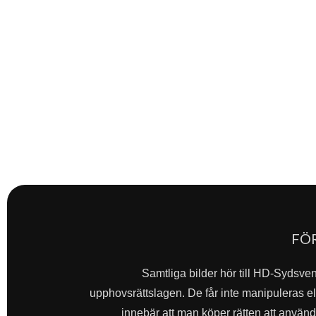
FÖ
Samtliga bilder hör till HD-Sydsve
upphovsrättslagen. De får inte manipuleras ell
innebär att man köper rätten att använda 