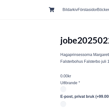
Bildarkiv
Förstasidor
Böcke
jobe202502
Hagaprinsessorna Margaretha
Falsterbohus Falsterbo jul
0.00
kr
Utförande
*
E-post, privat bruk
(+
99.00