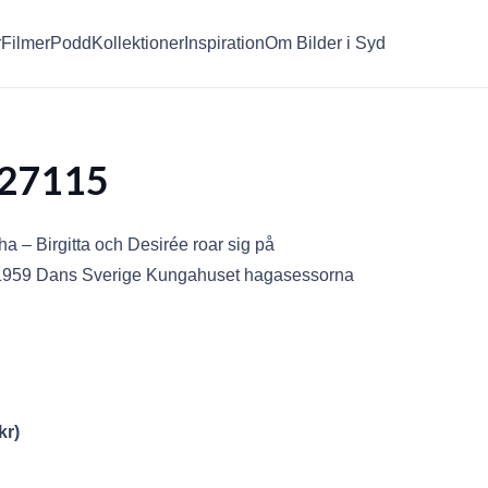
r
Filmer
Podd
Kollektioner
Inspiration
Om Bilder i Syd
27115
 – Birgitta och Desirée roar sig på
i 1959 Dans Sverige Kungahuset hagasessorna
kr
)