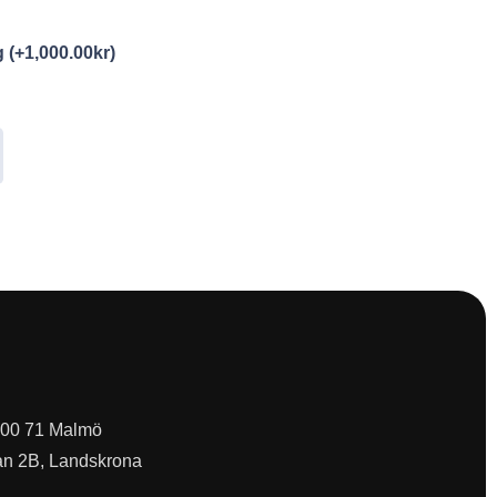
ng
(+
1,000.00
kr
)
 200 71 Malmö
an 2B, Landskrona