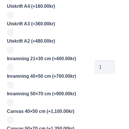
Utskrift A4
(+
160.00
kr
)
Utskrift A3
(+
360.00
kr
)
Utskrift A2
(+
480.00
kr
)
Inramning 21×30 cm
(+
400.00
kr
)
jobe2025041110
mängd
Inramning 40×50 cm
(+
700.00
kr
)
Inramning 50×70 cm
(+
900.00
kr
)
Canvas 40×50 cm
(+
1,100.00
kr
)
Canvas 50×70 cm
(+
1,350.00
kr
)