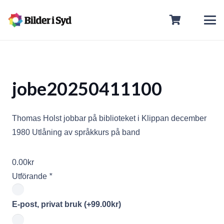
jobe20250411100
Thomas Holst jobbar på biblioteket i Klippan december
1980 Utlåning av språkkurs på band
0.00
kr
Utförande
*
E-post, privat bruk
(+
99.00
kr
)