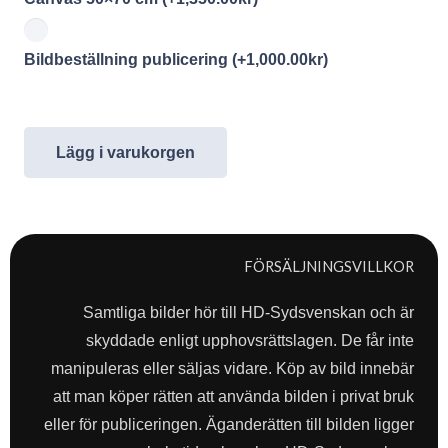
Bildbeställning publicering
(+
1,000.00
kr
)
Lägg i varukorgen
FÖRSÄLJNINGSVILLKOR
Samtliga bilder hör till HD-Sydsvenskan och är
skyddade enligt upphovsrättslagen. De får inte
manipuleras eller säljas vidare. Köp av bild innebär
att man köper rätten att använda bilden i privat bruk
eller för publiceringen. Äganderätten till bilden ligger