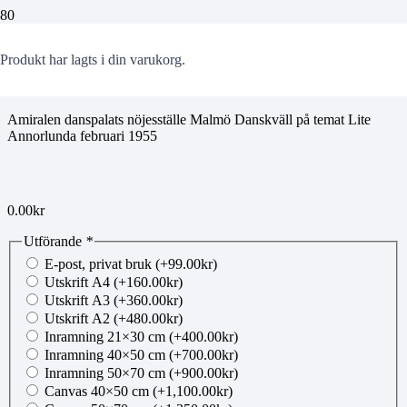
jobe20250822108
Produkt
har lagts i din varukorg.
Amiralen danspalats nöjesställe Malmö Danskväll på temat Lite
Annorlunda februari 1955
0.00
kr
Utförande
*
E-post, privat bruk
(+
99.00
kr
)
Utskrift A4
(+
160.00
kr
)
Utskrift A3
(+
360.00
kr
)
Utskrift A2
(+
480.00
kr
)
Inramning 21×30 cm
(+
400.00
kr
)
Inramning 40×50 cm
(+
700.00
kr
)
Inramning 50×70 cm
(+
900.00
kr
)
Canvas 40×50 cm
(+
1,100.00
kr
)