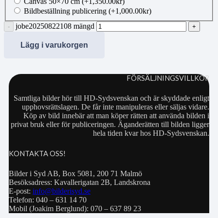
Canvas 50×70 cm
(+
1,350.00
kr
)
Bildbeställning publicering
(+
1,000.00
kr
)
jobe20250822108 mängd
Lägg i varukorgen
FÖRSÄLJNINGSVILLKOR
Samtliga bilder hör till HD-Sydsvenskan och är skyddade enligt
upphovsrättslagen. De får inte manipuleras eller säljas vidare.
Köp av bild innebär att man köper rätten att använda bilden i
privat bruk eller för publiceringen. Äganderätten till bilden ligger
hela tiden kvar hos HD-Sydsvenskan.
KONTAKTA OSS!
Bilder i Syd AB, Box 5081, 200 71 Malmö
Besöksadress: Kavallerigatan 2B, Landskrona
E-post:
info@bilderisyd.se
Telefon: 040 – 631 14 70
Mobil (Joakim Berglund): 070 – 637 89 23