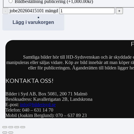
Bildbeställning publicering
(+
1,000.00
kr
)
jobe20260415101 mängd
Lägg i varukorgen
Samtliga bilder hör till HD-Sydsvenskan och är skyddade e
manipuleras eller säljas vidare. Köp av bild innebär att man köper rä
eller för publiceringen. Äganderätten till bilden ligger
KONTAKTA OSS!
Bilder i Syd AB, Box 5081, 200 71 Malmö
Besöksadress: Kavallerigatan 2B, Landskrona
E-post:
info@bilderisyd.se
Telefon: 040 – 631 14 70
Mobil (Joakim Berglund): 070 – 637 89 23