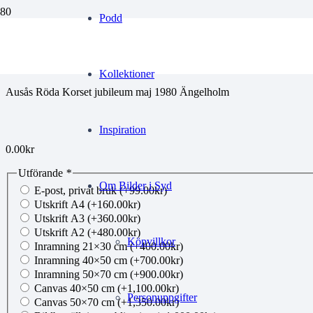
Podd
jobe20260415101
Kollektioner
Ausås Röda Korset jubileum maj 1980 Ängelholm
Inspiration
0.00
kr
Utförande
*
Om Bilder i Syd
E-post, privat bruk
(+
99.00
kr
)
Utskrift A4
(+
160.00
kr
)
Utskrift A3
(+
360.00
kr
)
Utskrift A2
(+
480.00
kr
)
Köpvillkor
Inramning 21×30 cm
(+
400.00
kr
)
Inramning 40×50 cm
(+
700.00
kr
)
Inramning 50×70 cm
(+
900.00
kr
)
Canvas 40×50 cm
(+
1,100.00
kr
)
Personuppgifter
Canvas 50×70 cm
(+
1,350.00
kr
)