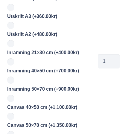
Utskrift A3
(+
360.00
kr
)
Utskrift A2
(+
480.00
kr
)
Inramning 21×30 cm
(+
400.00
kr
)
jobe202604281
mängd
Inramning 40×50 cm
(+
700.00
kr
)
Inramning 50×70 cm
(+
900.00
kr
)
Canvas 40×50 cm
(+
1,100.00
kr
)
Canvas 50×70 cm
(+
1,350.00
kr
)