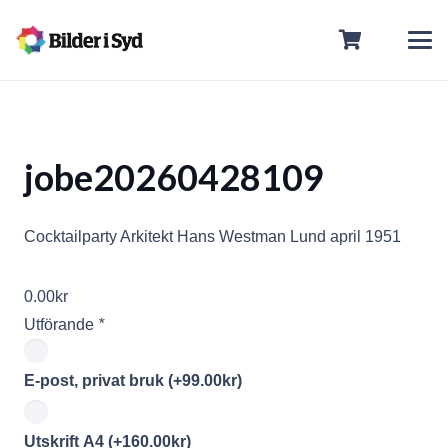
jobe20260428109
Cocktailparty Arkitekt Hans Westman Lund april 1951
0.00
kr
Utförande
*
E-post, privat bruk
(+
99.00
kr
)
Utskrift A4
(+
160.00
kr
)