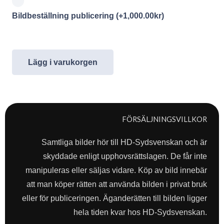
Bildbeställning publicering
(+
1,000.00
kr
)
Lägg i varukorgen
FÖRSÄLJNINGSVILLKOR
Samtliga bilder hör till HD-Sydsvenskan och är
skyddade enligt upphovsrättslagen. De får inte
manipuleras eller säljas vidare. Köp av bild innebär
att man köper rätten att använda bilden i privat bruk
eller för publiceringen. Äganderätten till bilden ligger
hela tiden kvar hos HD-Sydsvenskan.