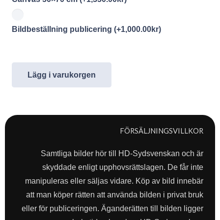
Bildbeställning publicering
(+
1,000.00
kr
)
Lägg i varukorgen
FÖRSÄLJNINGSVILLKOR
Samtliga bilder hör till HD-Sydsvenskan och är
skyddade enligt upphovsrättslagen. De får inte
manipuleras eller säljas vidare. Köp av bild innebär
att man köper rätten att använda bilden i privat bruk
eller för publiceringen. Äganderätten till bilden ligger