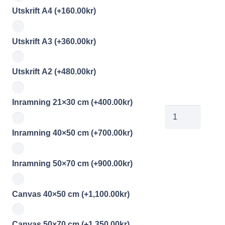
Utskrift A4
(+
160.00
kr
)
Utskrift A3
(+
360.00
kr
)
Utskrift A2
(+
480.00
kr
)
Inramning 21×30 cm
(+
400.00
kr
)
jobe202605051
mängd
Inramning 40×50 cm
(+
700.00
kr
)
Inramning 50×70 cm
(+
900.00
kr
)
Canvas 40×50 cm
(+
1,100.00
kr
)
Canvas 50×70 cm
(+
1,350.00
kr
)