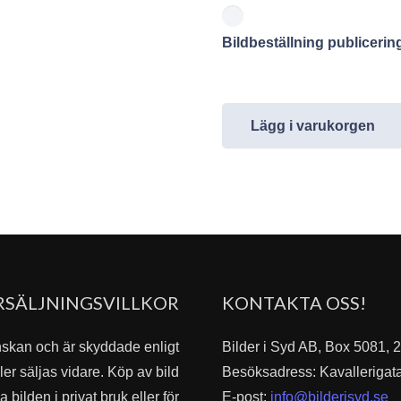
Bildbeställning publiceri
Lägg i varukorgen
RSÄLJNINGSVILLKOR
KONTAKTA OSS!
nskan och är skyddade enligt
Bilder i Syd AB, Box 5081,
er säljas vidare. Köp av bild
Besöksadress: Kavallerigat
bilden i privat bruk eller för
E-post:
info@bilderisyd.se