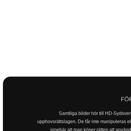
FÖ
Samtliga bilder hör till HD-Sydsve
upphovsrättslagen. De får inte manipuleras ell
innebär att man köper rätten att använda 