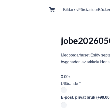
Bildarkiv
Förstasidor
Böcke
jobe202605
Medborgarhuset Eslöv sept
byggnaden av arkitekt Hans
0.00
kr
Utförande
*
E-post, privat bruk
(+
99.00