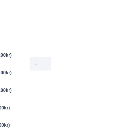
.00
kr
)
jobe20260507105
mängd
.00
kr
)
.00
kr
)
00
kr
)
00
kr
)