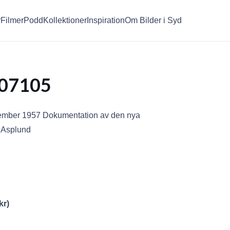
r
Filmer
Podd
Kollektioner
Inspiration
Om Bilder i Syd
07105
ember 1957 Dokumentation av den nya
 Asplund
kr
)