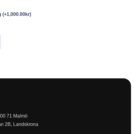
ng
(+
1,000.00
kr
)
 200 71 Malmö
an 2B, Landskrona