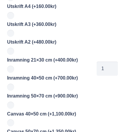
Utskrift A4
(+
160.00
kr
)
Utskrift A3
(+
360.00
kr
)
Utskrift A2
(+
480.00
kr
)
Inramning 21×30 cm
(+
400.00
kr
)
jobe202605071
mängd
Inramning 40×50 cm
(+
700.00
kr
)
Inramning 50×70 cm
(+
900.00
kr
)
Canvas 40×50 cm
(+
1,100.00
kr
)
Canvas 50×70 cm
(+
1,350.00
kr
)