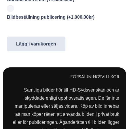
Bildbeställning publicering
(+
1,000.00
kr
)
Lägg i varukorgen
FÖRSÄLJNINGSVILLKOR
Samtliga bilder hör till HD-Sydsvenskan och är
skyddade enligt upphovsrättslagen. De får inte
manipuleras eller säljas vidare. Köp av bild innebär
att man köper rätten att använda bilden i privat bruk
eller för publiceringen. Äganderätten till bilden ligger