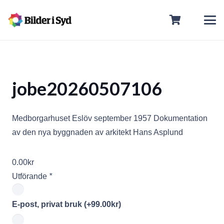
jobe20260507106
Medborgarhuset Eslöv september 1957 Dokumentation
av den nya byggnaden av arkitekt Hans Asplund
0.00
kr
Utförande
*
E-post, privat bruk
(+
99.00
kr
)