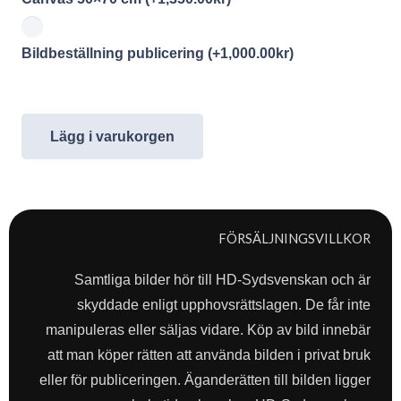
Bildbeställning publicering
(+
1,000.00
kr
)
Lägg i varukorgen
FÖRSÄLJNINGSVILLKOR
Samtliga bilder hör till HD-Sydsvenskan och är
skyddade enligt upphovsrättslagen. De får inte
manipuleras eller säljas vidare. Köp av bild innebär
att man köper rätten att använda bilden i privat bruk
eller för publiceringen. Äganderätten till bilden ligger