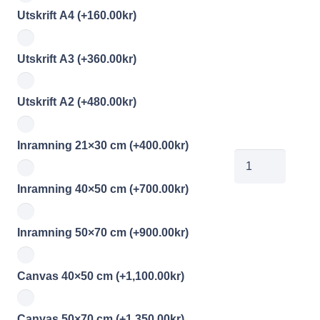
Utskrift A4
(+
160.00
kr
)
Utskrift A3
(+
360.00
kr
)
Utskrift A2
(+
480.00
kr
)
Inramning 21×30 cm
(+
400.00
kr
)
jobe202605071
mängd
Inramning 40×50 cm
(+
700.00
kr
)
Inramning 50×70 cm
(+
900.00
kr
)
Canvas 40×50 cm
(+
1,100.00
kr
)
Canvas 50×70 cm
(+
1,350.00
kr
)