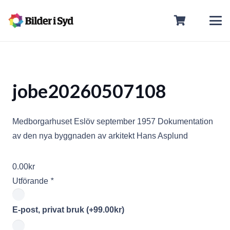
jobe20260507108
Medborgarhuset Eslöv september 1957 Dokumentation
av den nya byggnaden av arkitekt Hans Asplund
0.00
kr
Utförande
*
E-post, privat bruk
(+
99.00
kr
)