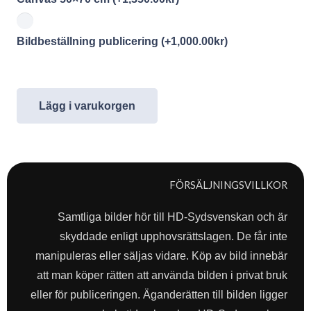
Bildbeställning publicering
(+
1,000.00
kr
)
Lägg i varukorgen
FÖRSÄLJNINGSVILLKOR
Samtliga bilder hör till HD-Sydsvenskan och är
skyddade enligt upphovsrättslagen. De får inte
manipuleras eller säljas vidare. Köp av bild innebär
att man köper rätten att använda bilden i privat bruk
eller för publiceringen. Äganderätten till bilden ligger