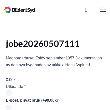
jobe20260507111
Medborgarhuset Eslöv september 1957 Dokumentation
av den nya byggnaden av arkitekt Hans Asplund
0.00
kr
Utförande
*
E-post, privat bruk
(+
99.00
kr
)