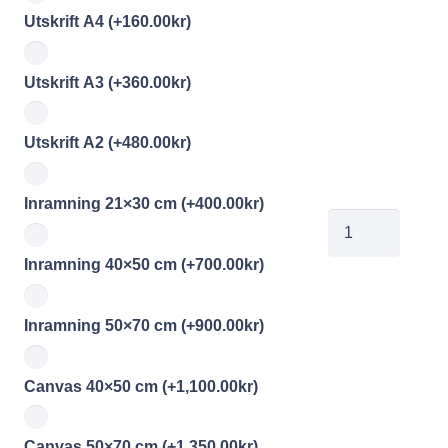
Utskrift A4
(+
160.00
kr
)
Utskrift A3
(+
360.00
kr
)
Utskrift A2
(+
480.00
kr
)
Inramning 21×30 cm
(+
400.00
kr
)
jobe2026050711
mängd
Inramning 40×50 cm
(+
700.00
kr
)
Inramning 50×70 cm
(+
900.00
kr
)
Canvas 40×50 cm
(+
1,100.00
kr
)
Canvas 50×70 cm
(+
1,350.00
kr
)