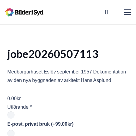
jobe20260507113
Medborgarhuset Eslöv september 1957 Dokumentation
av den nya byggnaden av arkitekt Hans Asplund
0.00
kr
Utförande
*
E-post, privat bruk
(+
99.00
kr
)