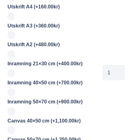
Utskrift A4
(+
160.00
kr
)
Utskrift A3
(+
360.00
kr
)
Utskrift A2
(+
480.00
kr
)
Inramning 21×30 cm
(+
400.00
kr
)
jobe2026050711
mängd
Inramning 40×50 cm
(+
700.00
kr
)
Inramning 50×70 cm
(+
900.00
kr
)
Canvas 40×50 cm
(+
1,100.00
kr
)
Canvas 50×70 cm
(+
1,350.00
kr
)