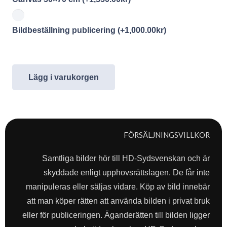
Bildbeställning publicering
(+
1,000.00
kr
)
Lägg i varukorgen
FÖRSÄLJNINGSVILLKOR
Samtliga bilder hör till HD-Sydsvenskan och är
skyddade enligt upphovsrättslagen. De får inte
manipuleras eller säljas vidare. Köp av bild innebär
att man köper rätten att använda bilden i privat bruk
eller för publiceringen. Äganderätten till bilden ligger