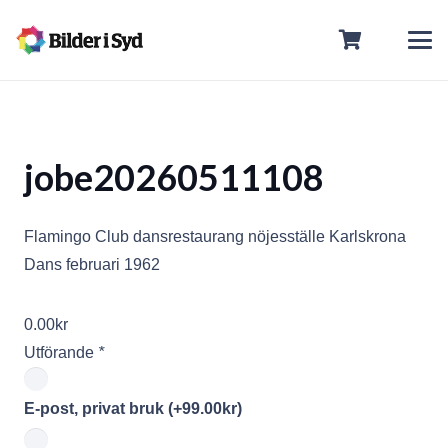
jobe20260511108
Flamingo Club dansrestaurang nöjesställe Karlskrona
Dans februari 1962
0.00
kr
Utförande
*
E-post, privat bruk
(+
99.00
kr
)