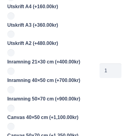
Utskrift A4
(+
160.00
kr
)
Utskrift A3
(+
360.00
kr
)
Utskrift A2
(+
480.00
kr
)
Inramning 21×30 cm
(+
400.00
kr
)
jobe2026051110
mängd
Inramning 40×50 cm
(+
700.00
kr
)
Inramning 50×70 cm
(+
900.00
kr
)
Canvas 40×50 cm
(+
1,100.00
kr
)
Canvas 50×70 cm
(+
1,350.00
kr
)