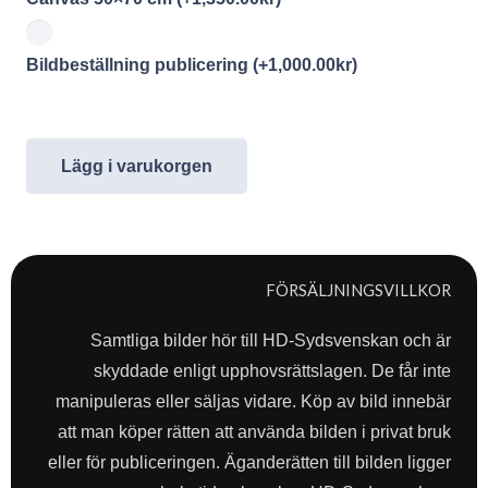
Bildbeställning publicering
(+
1,000.00
kr
)
Lägg i varukorgen
FÖRSÄLJNINGSVILLKOR
Samtliga bilder hör till HD-Sydsvenskan och är
skyddade enligt upphovsrättslagen. De får inte
manipuleras eller säljas vidare. Köp av bild innebär
att man köper rätten att använda bilden i privat bruk
eller för publiceringen. Äganderätten till bilden ligger