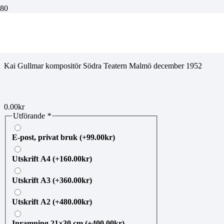
jobe20260512117
Kai Gullmar kompositör Södra Teatern Malmö december 1952
0.00
kr
Utförande
*
E-post, privat bruk
(+
99.00
kr
)
Utskrift A4
(+
160.00
kr
)
Utskrift A3
(+
360.00
kr
)
Utskrift A2
(+
480.00
kr
)
Inramning 21×30 cm
(+
400.00
kr
)