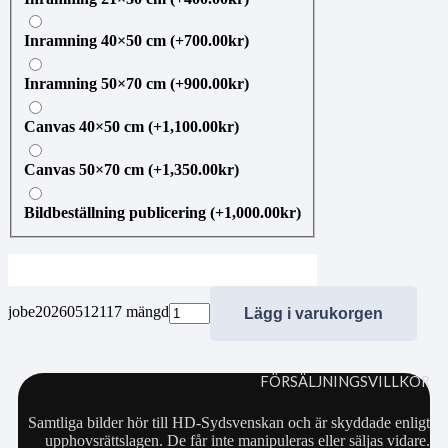
Inramning 40×50 cm
(+
700.00
kr
)
Inramning 50×70 cm
(+
900.00
kr
)
Canvas 40×50 cm
(+
1,100.00
kr
)
Canvas 50×70 cm
(+
1,350.00
kr
)
Bildbeställning publicering
(+
1,000.00
kr
)
jobe20260512117 mängd
Lägg i varukorgen
FÖRSÄLJNINGSVILLKOR
Samtliga bilder hör till HD-Sydsvenskan och är skyddade enligt
upphovsrättslagen. De får inte manipuleras eller säljas vidare.