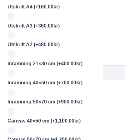
Utskrift A4
(+
160.00
kr
)
Utskrift A3
(+
360.00
kr
)
Utskrift A2
(+
480.00
kr
)
Inramning 21×30 cm
(+
400.00
kr
)
jobe2026051311
mängd
Inramning 40×50 cm
(+
700.00
kr
)
Inramning 50×70 cm
(+
900.00
kr
)
Canvas 40×50 cm
(+
1,100.00
kr
)
Canvas 50×70 cm
(+
1,350.00
kr
)