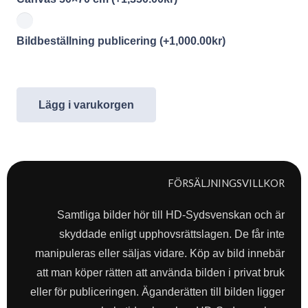
Bildbeställning publicering
(+
1,000.00
kr
)
Lägg i varukorgen
FÖRSÄLJNINGSVILLKOR
Samtliga bilder hör till HD-Sydsvenskan och är
skyddade enligt upphovsrättslagen. De får inte
manipuleras eller säljas vidare. Köp av bild innebär
att man köper rätten att använda bilden i privat bruk
eller för publiceringen. Äganderätten till bilden ligger