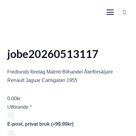
jobe20260513117
Fredlunds företag Malmö Bilhandel Återförsäljare
Renault Jaguar Carlsgatan 1955
0.00
kr
Utförande
*
E-post, privat bruk
(+
99.00
kr
)