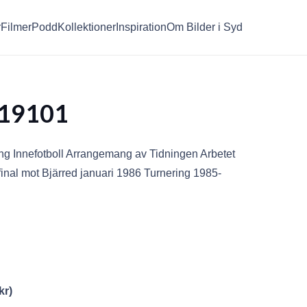
r
Filmer
Podd
Kollektioner
Inspiration
Om Bilder i Syd
19101
ng Innefotboll Arrangemang av Tidningen Arbetet
inal mot Bjärred januari 1986 Turnering 1985-
kr
)