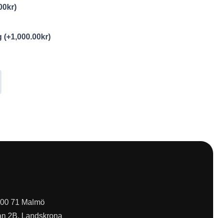
00
kr
)
ng
(+
1,000.00
kr
)
 200 71 Malmö
an 2B, Landskrona