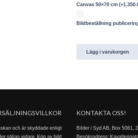
Canvas 50×70 cm
(+
1,350.
Bildbeställning publiceri
Lägg i varukorgen
RSÄLJNINGSVILLKOR
KONTAKTA OSS!
nskan och är skyddade enligt
Bilder i Syd AB, Box 5081,
er säljas vidare. Köp av bild
Besöksadress: Kavallerigat