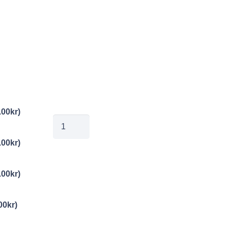
.00
kr
)
jobe20260519101
mängd
.00
kr
)
.00
kr
)
00
kr
)