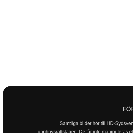
FÖ
Samtliga bilder hör till HD-Sydsve
upphovsrättslagen. De får inte manipuleras ell