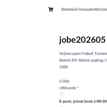
Bildarkiv
Förstasidor
Böcke
jobe202605
Skånecupen Fotboll Turneri
Malmö IFK Malmö pojklag i f
1986
0.00
kr
Utförande
*
E-post, privat bruk
(+
99.00