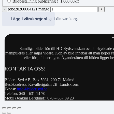
Bildbeställning publicering
(+
1,000.00
kr
)
jobe20260604121 mängd
Produkt
har lagts i din varukorg.
Lägg i varukorgen
Samtliga bilder hör till HD-Sydsvenskan och är skyddade e
manipuleras eller säljas vidare. Köp av bild innebär att man köper rä
eller för publiceringen. Äganderätten till bilden ligger
KONTAKTA OSS!
Bilder i Syd AB, Box 5081, 200 71 Malmö
Besöksadress: Kavallerigatan 2B, Landskrona
E-post:
info@bilderisyd.se
Telefon: 040 – 631 14 70
Mobil (Joakim Berglund): 070 – 637 89 23