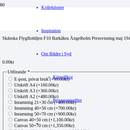
Kollektioner
jobe20260604121
Inspiration
Skånska Flygflottiljen F10 Barkåkra Ängelholm Pressvisning maj 19
Om Bilder i Syd
0.00
kr
Utförande
*
Köpvillkor
E-post, privat bruk
(+
99.00
kr
)
Utskrift A4
(+
160.00
kr
)
Utskrift A3
(+
360.00
kr
)
Utskrift A2
(+
480.00
kr
)
Personuppgifter
Inramning 21×30 cm
(+
400.00
kr
)
Inramning 40×50 cm
(+
700.00
kr
)
Inramning 50×70 cm
(+
900.00
kr
)
Canvas 40×50 cm
(+
1,100.00
kr
)
Canvas 50×70 cm
(+
1,350.00
kr
)