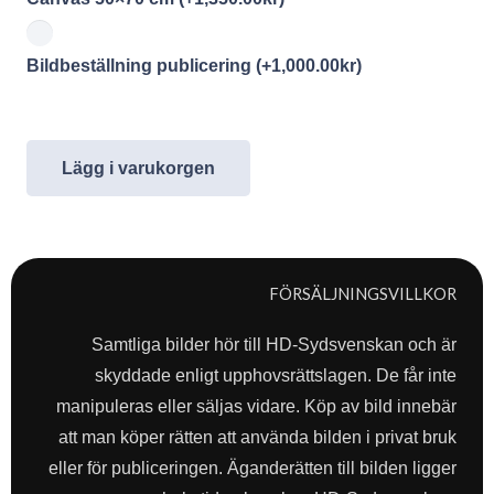
Bildbeställning publicering
(+
1,000.00
kr
)
Lägg i varukorgen
FÖRSÄLJNINGSVILLKOR
Samtliga bilder hör till HD-Sydsvenskan och är
skyddade enligt upphovsrättslagen. De får inte
manipuleras eller säljas vidare. Köp av bild innebär
att man köper rätten att använda bilden i privat bruk
eller för publiceringen. Äganderätten till bilden ligger