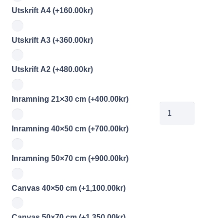
Utskrift A4
(+
160.00
kr
)
Utskrift A3
(+
360.00
kr
)
Utskrift A2
(+
480.00
kr
)
Inramning 21×30 cm
(+
400.00
kr
)
jobe2026061211
mängd
Inramning 40×50 cm
(+
700.00
kr
)
Inramning 50×70 cm
(+
900.00
kr
)
Canvas 40×50 cm
(+
1,100.00
kr
)
Canvas 50×70 cm
(+
1,350.00
kr
)