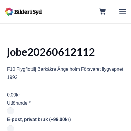
jobe20260612112
F10 Flygflottilj Barkåkra Ängelholm Försvaret flygvapnet
1992
0.00
kr
Utförande
*
E-post, privat bruk
(+
99.00
kr
)