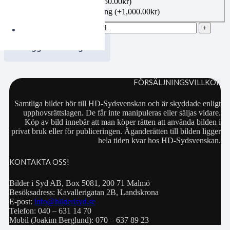
Canvas 50×70 cm
(+
1,350.00
kr
)
Bildbeställning publicering
(+
1,000.00
kr
)
jobe20260612124 mängd
Lägg i varukorgen
FÖRSÄLJNINGSVILLKOR
Samtliga bilder hör till HD-Sydsvenskan och är skyddade enligt
upphovsrättslagen. De får inte manipuleras eller säljas vidare.
Köp av bild innebär att man köper rätten att använda bilden i
privat bruk eller för publiceringen. Äganderätten till bilden ligger
hela tiden kvar hos HD-Sydsvenskan.
KONTAKTA OSS!
Bilder i Syd AB, Box 5081, 200 71 Malmö
Besöksadress: Kavallerigatan 2B, Landskrona
E-post:
info@bilderisyd.se
Telefon: 040 – 631 14 70
Mobil (Joakim Berglund): 070 – 637 89 23