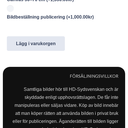
Bildbeställning publicering
(+
1,000.00
kr
)
Lägg i varukorgen
FÖRSÄLJNINGSVILLKOR
Samtliga bilder hör till HD-Sydsvenskan och är
skyddade enligt upphovsrättslagen. De får inte
manipuleras eller säljas vidare. Köp av bild innebär
att man köper rätten att använda bilden i privat bruk
eller för publiceringen. Äganderätten till bilden ligger