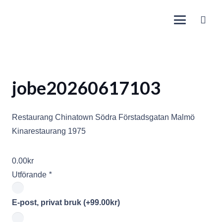
jobe20260617103
Restaurang Chinatown Södra Förstadsgatan Malmö
Kinarestaurang 1975
0.00
kr
Utförande
*
E-post, privat bruk
(+
99.00
kr
)