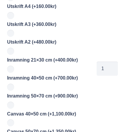
Utskrift A4
(+
160.00
kr
)
Utskrift A3
(+
360.00
kr
)
Utskrift A2
(+
480.00
kr
)
Inramning 21×30 cm
(+
400.00
kr
)
jobe202606171
mängd
Inramning 40×50 cm
(+
700.00
kr
)
Inramning 50×70 cm
(+
900.00
kr
)
Canvas 40×50 cm
(+
1,100.00
kr
)
Canvas 50×70 cm
(+
1,350.00
kr
)