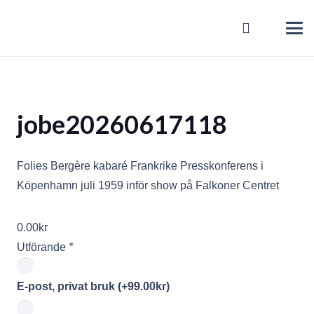
jobe20260617118
Folies Bergère kabaré Frankrike Presskonferens i
Köpenhamn juli 1959 inför show på Falkoner Centret
0.00
kr
Utförande
*
E-post, privat bruk
(+
99.00
kr
)