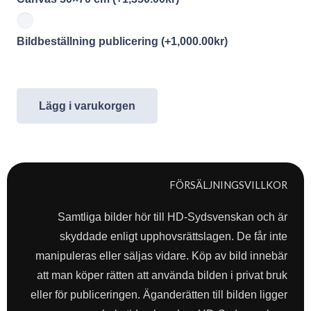
Bildbeställning publicering
(+
1,000.00
kr
)
Lägg i varukorgen
FÖRSÄLJNINGSVILLKOR
Samtliga bilder hör till HD-Sydsvenskan och är
skyddade enligt upphovsrättslagen. De får inte
manipuleras eller säljas vidare. Köp av bild innebär
att man köper rätten att använda bilden i privat bruk
eller för publiceringen. Äganderätten till bilden ligger