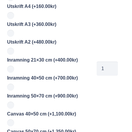
Utskrift A4
(+
160.00
kr
)
Utskrift A3
(+
360.00
kr
)
Utskrift A2
(+
480.00
kr
)
Inramning 21×30 cm
(+
400.00
kr
)
jobe2026061711
mängd
Inramning 40×50 cm
(+
700.00
kr
)
Inramning 50×70 cm
(+
900.00
kr
)
Canvas 40×50 cm
(+
1,100.00
kr
)
Canvas 50×70 cm
(+
1,350.00
kr
)