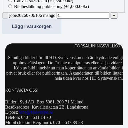
Canvas 50×70 cm
(+
1,350.00
kr
)
Bildbeställning publicering
(+
1,000.00
kr
)
jobe20260706106 mängd
Lägg i varukorgen
FÖRSÄLJNINGSVILLKOR
Samtliga bilder hör till HD-Sydsvenskan och är skyddade enligt
upphovsrättslagen. De får inte manipuleras eller säljas vidare.
Köp av bild innebär att man köper rätten att använda bilden i
privat bruk eller för publiceringen. Äganderätten till bilden ligger
hela tiden kvar hos HD-Sydsvenskan.
KONTAKTA OSS!
Bilder i Syd AB, Box 5081, 200 71 Malmö
Besöksadress: Kavallerigatan 2B, Landskrona
E-post:
info@bilderisyd.se
Telefon: 040 – 631 14 70
Mobil (Joakim Berglund): 070 – 637 89 23