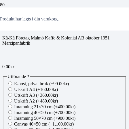
jobe20260706106
Produkt
har lagts i din varukorg.
Kå-Kå Företag Malmö Kaffe & Kolonial AB oktober 1951
Marzipanfabrik
0.00
kr
Utförande
*
E-post, privat bruk
(+
99.00
kr
)
Utskrift A4
(+
160.00
kr
)
Utskrift A3
(+
360.00
kr
)
Utskrift A2
(+
480.00
kr
)
Inramning 21×30 cm
(+
400.00
kr
)
Inramning 40×50 cm
(+
700.00
kr
)
Inramning 50×70 cm
(+
900.00
kr
)
Canvas 40×50 cm
(+
1,100.00
kr
)