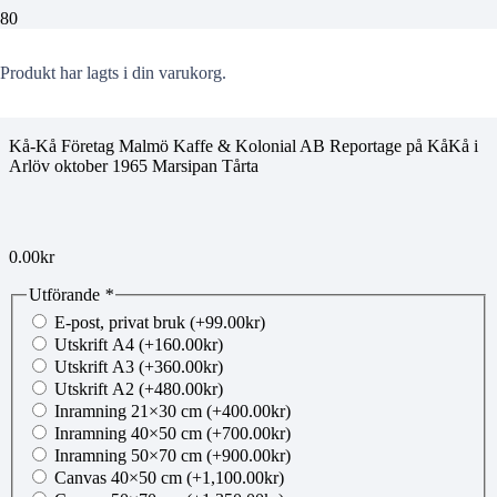
jobe20260707111
Produkt
har lagts i din varukorg.
Kå-Kå Företag Malmö Kaffe & Kolonial AB Reportage på KåKå i
Arlöv oktober 1965 Marsipan Tårta
0.00
kr
Utförande
*
E-post, privat bruk
(+
99.00
kr
)
Utskrift A4
(+
160.00
kr
)
Utskrift A3
(+
360.00
kr
)
Utskrift A2
(+
480.00
kr
)
Inramning 21×30 cm
(+
400.00
kr
)
Inramning 40×50 cm
(+
700.00
kr
)
Inramning 50×70 cm
(+
900.00
kr
)
Canvas 40×50 cm
(+
1,100.00
kr
)