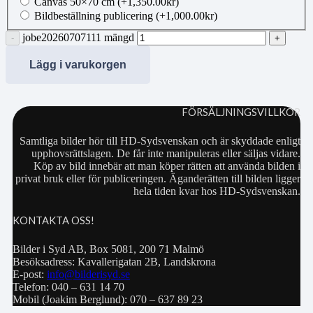
Canvas 50×70 cm
(+
1,350.00
kr
)
Bildbeställning publicering
(+
1,000.00
kr
)
jobe20260707111 mängd
Lägg i varukorgen
FÖRSÄLJNINGSVILLKOR
Samtliga bilder hör till HD-Sydsvenskan och är skyddade enligt
upphovsrättslagen. De får inte manipuleras eller säljas vidare.
Köp av bild innebär att man köper rätten att använda bilden i
privat bruk eller för publiceringen. Äganderätten till bilden ligger
hela tiden kvar hos HD-Sydsvenskan.
KONTAKTA OSS!
Bilder i Syd AB, Box 5081, 200 71 Malmö
Besöksadress: Kavallerigatan 2B, Landskrona
E-post:
info@bilderisyd.se
Telefon: 040 – 631 14 70
Mobil (Joakim Berglund): 070 – 637 89 23